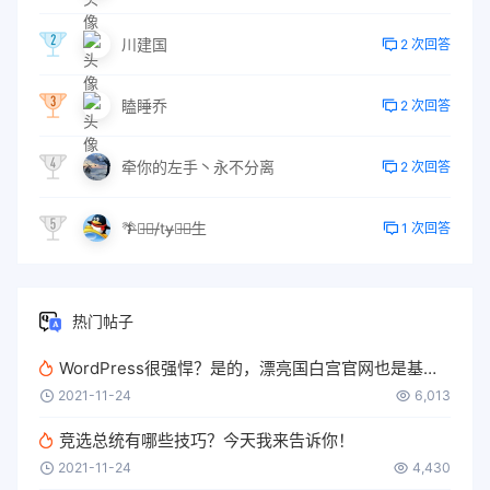
川建国
2 次回答
瞌睡乔
2 次回答
牵你的左手丶永不分离
2 次回答
🌴̶岷̶水̶/ty̶小̶学̶生
1 次回答
热门帖子
WordPress很强悍？是的，漂亮国白宫官网也是基于WordPress
2021-11-24
6,013
竞选总统有哪些技巧？今天我来告诉你！
2021-11-24
4,430