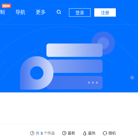
制
导航
更多
登录
注册
共
3
个作品
最新
最热
随机