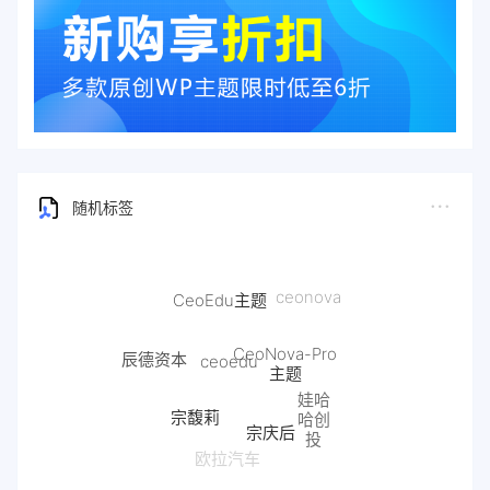
随机标签
ceonova
CeoEdu主题
CeoNova-Pro
ceoedu
辰德资本
主题
娃哈
宗馥莉
哈创
雷军
宗庆后
投
换芯门
欧拉汽车