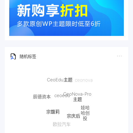
随机标签
CeoEdu主题
ceonova
CeoNova-Pro
ceoedu
辰德资本
主题
娃哈
宗馥莉
哈创
雷军
宗庆后
投
换芯门
欧拉汽车