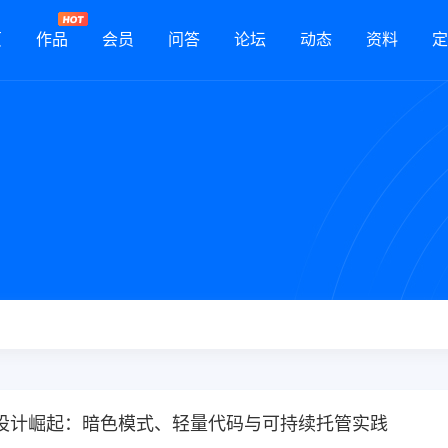
页
作品
会员
问答
论坛
动态
资料
定
设计崛起：暗色模式、轻量代码与可持续托管实践