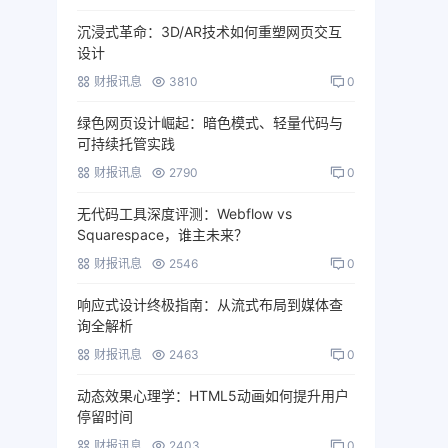
沉浸式革命：3D/AR技术如何重塑网页交互
设计
财报讯息
3810
0
绿色网页设计崛起：暗色模式、轻量代码与
可持续托管实践
财报讯息
2790
0
无代码工具深度评测：Webflow vs
Squarespace，谁主未来？
财报讯息
2546
0
响应式设计终极指南：从流式布局到媒体查
询全解析
财报讯息
2463
0
动态效果心理学：HTML5动画如何提升用户
停留时间
财报讯息
2403
0