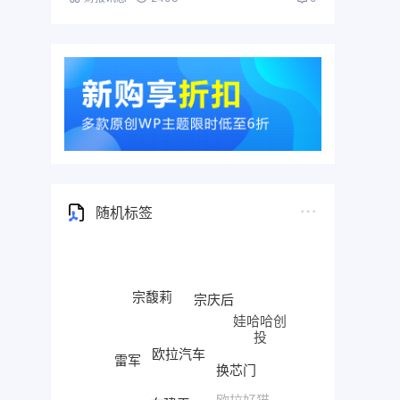
随机标签
宗馥莉
宗庆后
娃哈哈创
投
欧拉汽车
雷军
换芯门
小米汽车
向建平
欧拉好猫