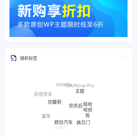
随机标签
ceoedu
CeoNova-Pro
主题
辰德资本
宗馥莉
娃哈
宗庆后
哈创
投
雷军
欧拉汽车
换芯门
向建平