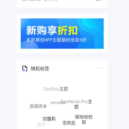
随机标签
CeoEdu主题
ceoedu
CeoNova-Pro主
题
辰德资本
宗馥莉
娃哈哈创
宗庆后
投
雷军