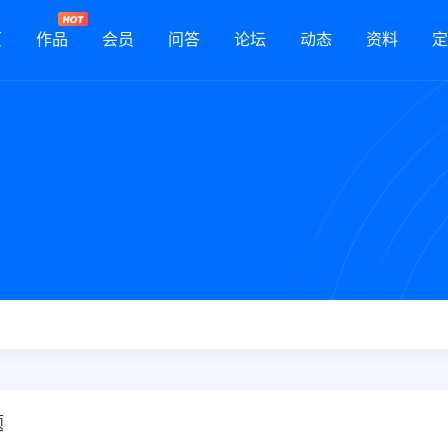
页
作品
会员
问答
论坛
动态
资料
定
题