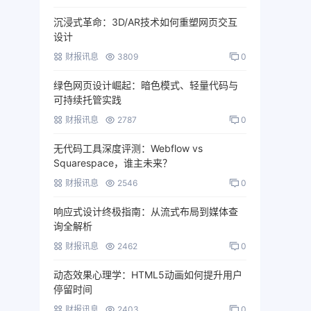
沉浸式革命：3D/AR技术如何重塑网页交互
设计
财报讯息
3809
0
绿色网页设计崛起：暗色模式、轻量代码与
可持续托管实践
财报讯息
2787
0
无代码工具深度评测：Webflow vs
Squarespace，谁主未来？
财报讯息
2546
0
响应式设计终极指南：从流式布局到媒体查
询全解析
财报讯息
2462
0
动态效果心理学：HTML5动画如何提升用户
停留时间
财报讯息
2403
0