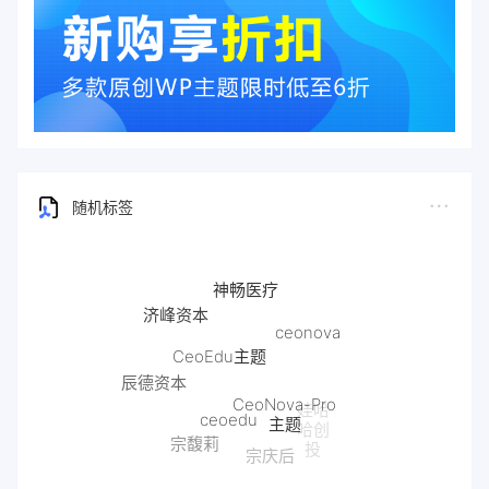
随机标签
神畅医疗
济峰资本
ceonova
CeoEdu主题
辰德资本
CeoNova-Pro
娃哈
ceoedu
主题
哈创
宗馥莉
投
宗庆后