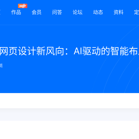
页
作品
会员
问答
论坛
动态
资料
定
5网页设计新风向：AI驱动的智能
浏览