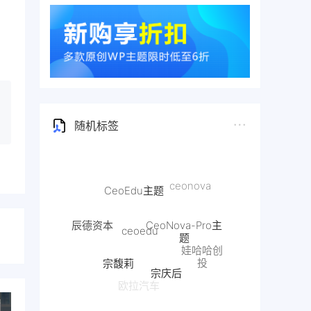
随机标签
CeoEdu主题
CeoNova-Pro主
ceoedu
辰德资本
题
娃哈哈创
宗馥莉
投
宗庆后
雷军
换芯门
欧拉汽车