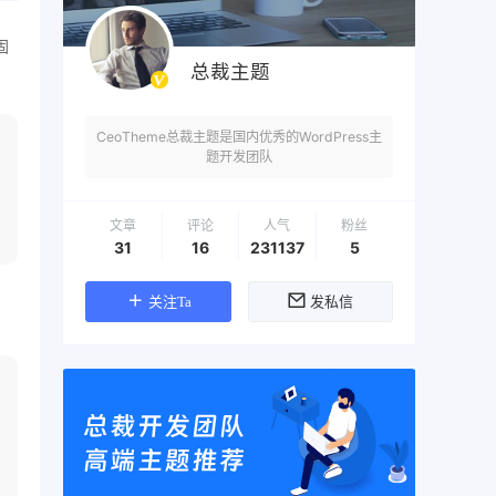
固
总裁主题
CeoTheme总裁主题是国内优秀的WordPress主
题开发团队
文章
评论
人气
粉丝
31
16
231137
5
关注Ta
发私信