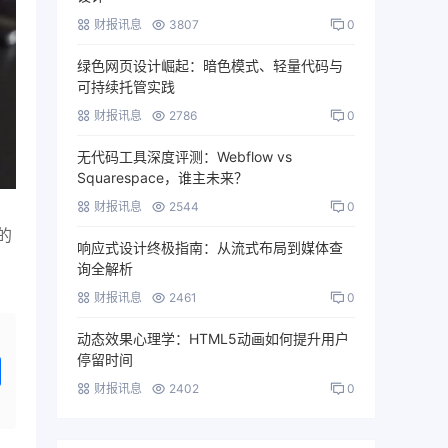
财报讯息
3807
0
绿色网页设计崛起：暗色模式、轻量代码与
可持续托管实践
财报讯息
2786
0
无代码工具深度评测：Webflow vs
Squarespace，谁主未来？
财报讯息
2544
0
的
响应式设计终极指南：从流式布局到媒体查
询全解析
财报讯息
2461
0
动态效果心理学：HTML5动画如何提升用户
停留时间
财报讯息
2402
0