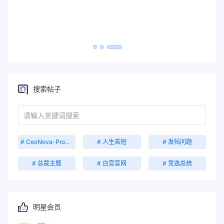
搜索帖子
# CeoNova-Pro主题
# 人生苦短
# 发帖问题
# 总裁主题
# 白宫官网
# 竞选总统
明星会员