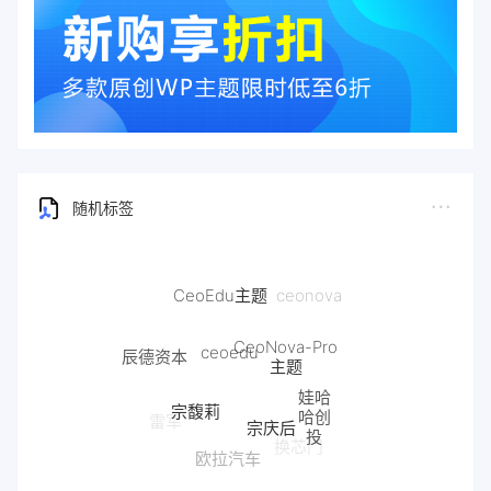
随机标签
CeoEdu主题
ceonova
CeoNova-Pro
ceoedu
辰德资本
主题
娃哈
宗馥莉
哈创
宗庆后
雷军
投
换芯门
欧拉汽车