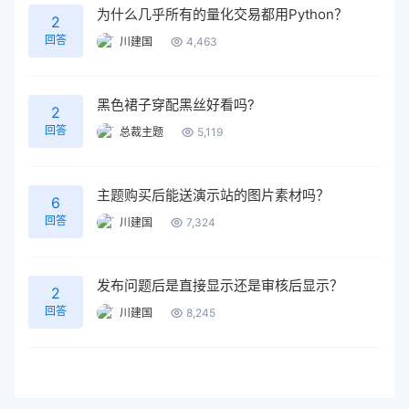
为什么几乎所有的量化交易都用Python？
2
回答
川建国
4,463
黑色裙子穿配黑丝好看吗?
2
回答
总裁主题
5,119
主题购买后能送演示站的图片素材吗？
6
回答
川建国
7,324
发布问题后是直接显示还是审核后显示？
2
回答
川建国
8,245