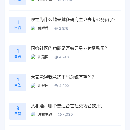
现在为什么越来越多研究生都去考公务员了？
1
回答
瞌睡乔
2,978
问答社区的功能是否需要另外付费购买？
1
回答
川建国
4,243
大家觉得我竞选下届总统有望吗？
1
回答
川建国
4,390
茶和酒，哪个更适合在社交场合饮用？
3
回答
总裁主题
4,030