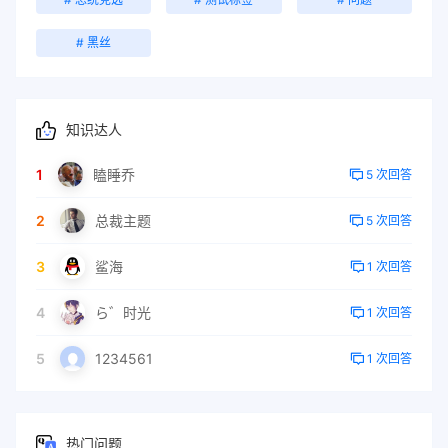
# 黑丝
知识达人
1
瞌睡乔
5 次回答
2
总裁主题
5 次回答
3
鲨海
1 次回答
4
ら゛时光
1 次回答
5
1234561
1 次回答
热门问题