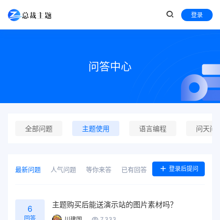
登录
问答中心
全部问题
主题使用
语言编程
问天问
登录后提问
最新问题
人气问题
等你来答
已有回答
主题购买后能送演示站的图片素材吗？
6
回答
川建国
7,333